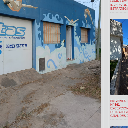
GRAN OPO
INVERSIÓN
ESTRATEGI
EN VENTA 
N° 561
EXCEPCION
ESTRATEGI
GRANDES D