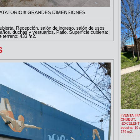
TATORIO!!! GRANDES DIMENSIONES.
ierta. Recepción, salón de ingreso, salón de usos
baños, duchas y vestuarios. Patio. Superficie cubierta:
e terreno: 433 m2.
S
| VENTA | 
CHUBUT.
¡EXCELENT
esquina: 10 
179 m2.