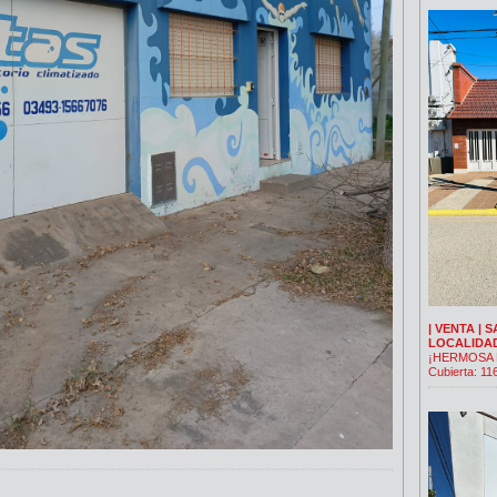
| VENTA | S
LOCALIDA
¡HERMOSA P
Cubierta: 11