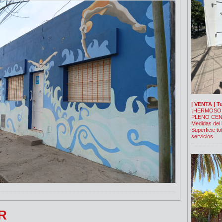
| VENTA | T
¡HERMOSO 
PLENO CEN
Medidas del 
Superficie to
servicios.
R