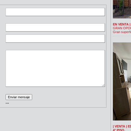
EN VENTA |
GRAN OPOR
Gran superfi
...
| VENTA | E
4° PISO.